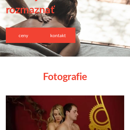
rozmaznať
​ceny​
​kontakt​
Fotografie