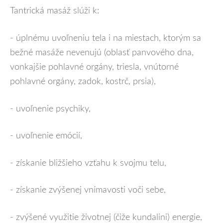
Tantrická masáž slúži k:
- úplnému uvoľneniu tela i na miestach, ktorým sa
bežné masáže nevenujú (oblasť panvového dna,
vonkajšie pohlavné orgány, triesla, vnútorné
pohlavné orgány, zadok, kostrč, prsia),
- uvoľnenie psychiky,
- uvoľnenie emócií,
- získanie bližšieho vzťahu k svojmu telu,
- získanie zvýšenej vnímavosti voči sebe,
- zvýšené využitie životnej (čiže kundalini) energie,