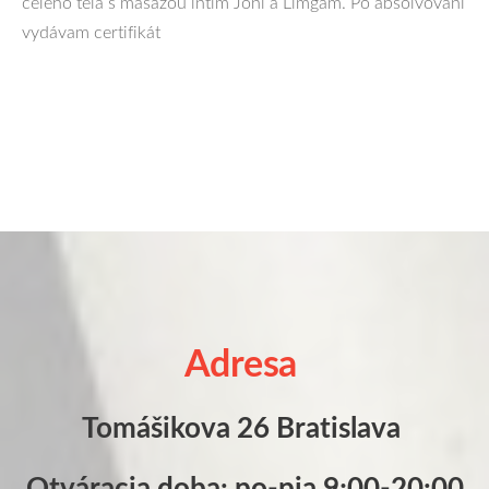
celého tela s masážou intim Joni a Limgam. Po absolvovaní
vydávam certifikát
Adresa
Tomášikova 26 Bratislava
Otváracia doba: po-pia 9;00-20:00